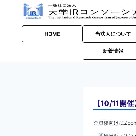
内
容
を
ス
キ
ッ
HOME
当法人について
プ
新着情報
【10/11
会員校向けにZo
開催日時：2023