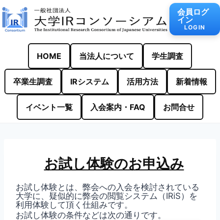
内
会員ログ
容
イン
を
LOGIN
ス
キ
ッ
HOME
当法人について
学生調査
プ
卒業生調査
IRシステム
活用方法
新着情報
イベント一覧
入会案内・FAQ
お問合せ
お試し体験のお申込み
お試し体験とは、弊会への入会を検討されている
大学に、疑似的に弊会の閲覧システム（IRiS）を
利用体験して頂く仕組みです。
お試し体験の条件などは次の通りです。